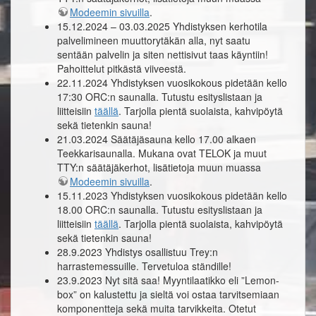
Modeemin sivuilla
.
15.12.2024 – 03.03.2025 Yhdistyksen kerhotila
palvelimineen muuttorytäkän alla, nyt saatu
sentään palvelin ja siten nettisivut taas käyntiin!
Pahoittelut pitkästä viiveestä.
22.11.2024 Yhdistyksen vuosikokous pidetään kello
17:30 ORC:n saunalla. Tutustu esityslistaan ja
liitteisiin
täällä
. Tarjolla pientä suolaista, kahvipöytä
sekä tietenkin sauna!
21.03.2024 Säätäjäsauna kello 17.00 alkaen
Teekkarisaunalla. Mukana ovat TELOK ja muut
TTY:n säätäjäkerhot, lisätietoja muun muassa
Modeemin sivuilla
.
15.11.2023 Yhdistyksen vuosikokous pidetään kello
18.00 ORC:n saunalla. Tutustu esityslistaan ja
liitteisiin
täällä
. Tarjolla pientä suolaista, kahvipöytä
sekä tietenkin sauna!
28.9.2023 Yhdistys osallistuu Trey:n
harrastemessuille. Tervetuloa ständille!
23.9.2023 Nyt sitä saa! Myyntilaatikko eli ”Lemon-
box” on kalustettu ja sieltä voi ostaa tarvitsemiaan
komponentteja sekä muita tarvikkeita. Otetut