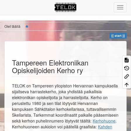
Olet täällä
start
Tampereen Elektroniikan
Opiskelijoiden Kerho ry
TELOK on Tampereen yliopiston Hervannan kampuksella
sijaitseva harrastekerho, joka yhdistää paikallisia
elektroniikan opiskelijoita ja harrastelijoita. Kerho on
perustettu 1980 ja sen tilat löytyvät Hervannan
kampuksen Sähkötalon kerhokellarissa, tuttavallisemmin
Skellarista. Tarkemmat koordinaatit paikalle pääsemiseen
sekä kerhon puhelinnumero löytyvät täältä:
Kerhohuone
.
Kerhohuoneen aukiolon voi päätellä graafista:
Kahden