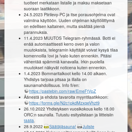
tuotteet merkataan listalle ja maksu maksetaan
suoraan laatikkoon.
24.5.2023 Piirilevy-PC ja itse porausohjelma ovat
valmiina käyttöön. Uuden ohjelman käyttöliittymä
on edellisen kaltainen, mutta sisältää pieniä
parannuksia.
11.4.2023 MUUTOS Telegram-ryhmässä. Botti ei
enää automaattisesti kerro oven ja valon
muutoksista, telegramin käyttäjät voivat kysyä tilaa
komennoilla !ovi ja !valo kuten ennenkin. Pitäisi
vähentää spämmiä kanavalla. Irkin puolella
muutokset näkyvät noticena kuten ennenkin.
1.4.2023 Bommaritalkoot kello 14.00 alkaen.
Yhdistys tarjoaa pitsaa ja illalla on
saunamahdollisuus. Info fi/en:
https://pastebin.com/raw/EmeFtVpZ
Äänestä ja ehdota tavaroita myyntilaatikkoon:
https://forms.gle/N2c1pkdMzxqeVhzt9
26.10.2022 Yhdistyksen vuosikokous kello 18.00
ORC:n saunalla. Tutustu esityslistaan ja liitteisiin
täällä
.
28.9.2022
Säätäjäsauna!
Juliste