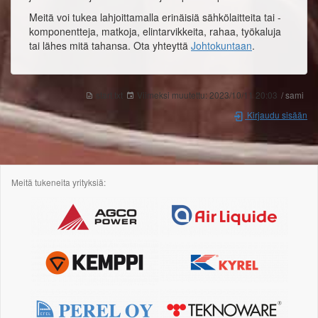
Meitä voi tukea lahjoittamalla erinäisiä sähkölaitteita tai -
komponentteja, matkoja, elintarvikkeita, rahaa, työkaluja
tai lähes mitä tahansa. Ota yhteyttä
Johtokuntaan
.
start.txt
Viimeksi muutettu:
2023/10/11 20:03
/ sami
Kirjaudu sisään
Meitä tukeneita yrityksiä: