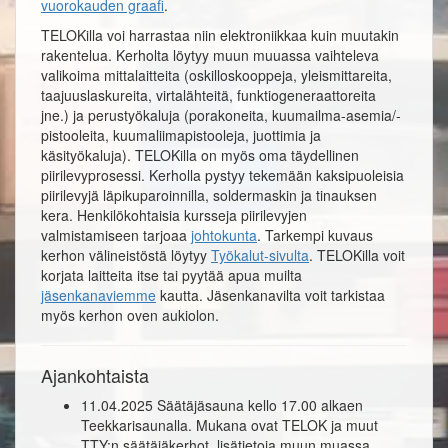
vuorokauden graafi
.
TELOKilla voi harrastaa niin elektroniikkaa kuin muutakin
rakentelua. Kerholta löytyy muun muuassa vaihteleva
valikoima mittalaitteita (oskilloskooppeja, yleismittareita,
taajuuslaskureita, virtalähteitä, funktiogeneraattoreita
jne.) ja perustyökaluja (porakoneita, kuumailma-asemia/-
pistooleita, kuumaliimapistooleja, juottimia ja
käsityökaluja). TELOKilla on myös oma täydellinen
piirilevyprosessi. Kerholla pystyy tekemään kaksipuoleisia
piirilevyjä läpikuparoinnilla, soldermaskin ja tinauksen
kera. Henkilökohtaisia kursseja piirilevyjen
valmistamiseen tarjoaa
johtokunta
. Tarkempi kuvaus
kerhon välineistöstä löytyy
Työkalut-sivulta
. TELOKilla voit
korjata laitteita itse tai pyytää apua muilta
jäsenkanaviemme
kautta. Jäsenkanavilta voit tarkistaa
myös kerhon oven aukiolon.
Ajankohtaista
11.04.2025 Säätäjäsauna kello 17.00 alkaen
Teekkarisaunalla. Mukana ovat TELOK ja muut
TTY:n säätäjäkerhot, lisätietoja muun muassa