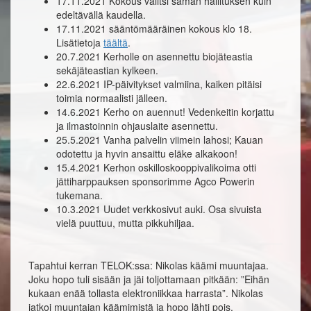
17.11.2021 Kokous valitsi saman hallituksen kuin
edeltävällä kaudella.
17.11.2021 sääntömääräinen kokous klo 18.
Lisätietoja
täältä
.
20.7.2021 Kerholle on asennettu biojäteastia
sekäjäteastian kylkeen.
22.6.2021 IP-päivitykset valmiina, kaiken pitäisi
toimia normaalisti jälleen.
14.6.2021 Kerho on auennut! Vedenkeitin korjattu
ja ilmastoinnin ohjauslaite asennettu.
25.5.2021 Vanha palvelin viimein lahosi; Kauan
odotettu ja hyvin ansaittu eläke alkakoon!
15.4.2021 Kerhon oskilloskooppivalikoima otti
jättiharppauksen sponsorimme Agco Powerin
tukemana.
10.3.2021 Uudet verkkosivut auki. Osa sivuista
vielä puuttuu, mutta pikkuhiljaa.
Tapahtui kerran TELOK:ssa: Nikolas käämi muuntajaa.
Joku hopo tuli sisään ja jäi toljottamaan pitkään: ”Eihän
kukaan enää tollasta elektroniikkaa harrasta”. Nikolas
jatkoi muuntajan käämimistä ja hopo lähti pois.